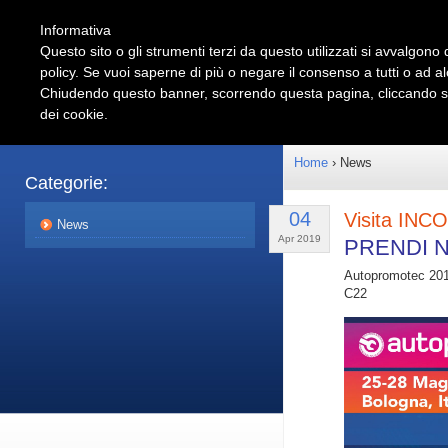
Informativa
Questo sito o gli strumenti terzi da questo utilizzati si avvalgono d
policy. Se vuoi saperne di più o negare il consenso a tutti o ad a
Shop
Automotive
Chiudendo questo banner, scorrendo questa pagina, cliccando su 
dei cookie.
Prodotti
Partnershi
Home
› News
Categorie:
04
Visita IN
News
Apr 2019
PRENDI N
Autopromotec 2019 
C22