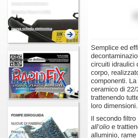
pompa elettroidraulica
Mercedes Classe A (168)
nuova scheda elettronica
PIU' FACILE PIU' VELOCE
Semplice ed eff
decontaminazion
La soluzione definitiva per incollare
circuiti idraulic
corpo, realizzato
Rapid
Fix UV
componenti. La f
facile, riposizionabile e
pronto in venti secondi
ceramico di 22/3
trattenendo tutt
loro dimensioni.
POMPE IDROGUIDA
Il secondo filtro
NUOVE DI FABBRICA
all’olio
e trattie
Prezzi a partire da 25€
alluminio, rame