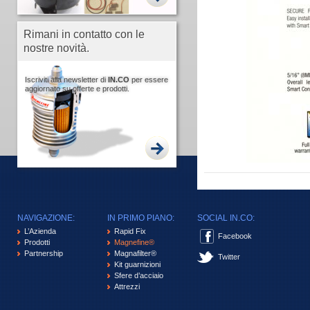
Rimani in contatto con le
nostre novità.
Iscriviti alla newsletter di
IN.CO
per essere
aggiornato su offerte e prodotti.
NAVIGAZIONE:
IN PRIMO PIANO:
SOCIAL IN.CO:
L’Azienda
Rapid Fix
Facebook
Prodotti
Magnefine®
Partnership
Magnafilter®
Twitter
Kit guarnizioni
Sfere d’acciaio
Attrezzi