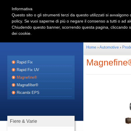
Informativa
Questo sito o gli strumenti terzi da questo utilizzati si avvalgono d
policy. Se vuoi saperne di più o negare il consenso a tutti o ad a
Shop
Automotive
Chiudendo questo banner, scorrendo questa pagina, cliccando su 
dei cookie.
Prodotti
Partnershi
Home
›
Automotive
›
Prodo
Magnefine
Rapid Fix
Rapid Fix UV
Magnefine®
Magnafilter®
Ricambi EPS
Fiere & Varie