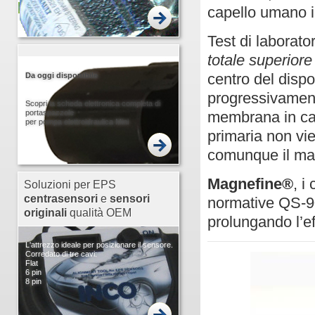
capello umano i
Test di laborato
totale superior
centro del dispo
Da oggi disponibile
progressivament
Scopri la scheda elettronica completa di
membrana in cart
portaspazzole
per pompa elettroidraulica Mini
primaria non vie
comunque il mag
Magnefine®
, i
Soluzioni per EPS
centrasensori
e
sensori
normative QS-900
originali
qualità OEM
prolungando l’eff
L'attrezzo ideale per posizionare il sensore.
Corredato di tre cavi:
Flat
6 pin
8 pin