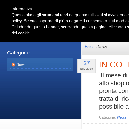
Informativa
Questo sito o gli strumenti terzi da questo utilizzati si avvalgono d
policy. Se vuoi saperne di più o negare il consenso a tutti o ad a
Shop
Automotive
Chiudendo questo banner, scorrendo questa pagina, cliccando su 
dei cookie.
Prodotti
Partnershi
Home
› News
Categorie:
27
IN.CO. I
News
Nov 2018
Il mese d
allo shop o
pronta cons
tratta di 
possibile a
Categorie:
News