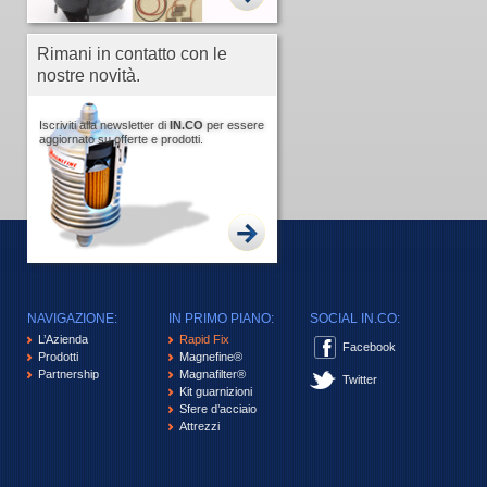
Rimani in contatto con le
nostre novità.
Iscriviti alla newsletter di
IN.CO
per essere
aggiornato su offerte e prodotti.
NAVIGAZIONE:
IN PRIMO PIANO:
SOCIAL IN.CO:
L’Azienda
Rapid Fix
Facebook
Prodotti
Magnefine®
Partnership
Magnafilter®
Twitter
Kit guarnizioni
Sfere d’acciaio
Attrezzi