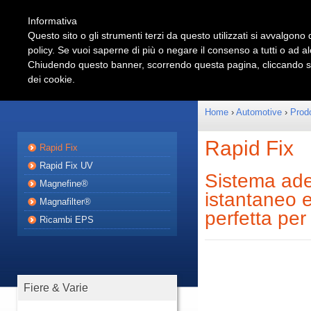
Informativa
Questo sito o gli strumenti terzi da questo utilizzati si avvalgono d
policy. Se vuoi saperne di più o negare il consenso a tutti o ad a
Shop
Automotive
Chiudendo questo banner, scorrendo questa pagina, cliccando su 
dei cookie.
Prodotti
Partnershi
Home
›
Automotive
›
Prodo
Rapid Fix
Rapid Fix
Rapid Fix UV
Sistema ade
Magnefine®
istantaneo 
Magnafilter®
perfetta per 
Ricambi EPS
Fiere & Varie