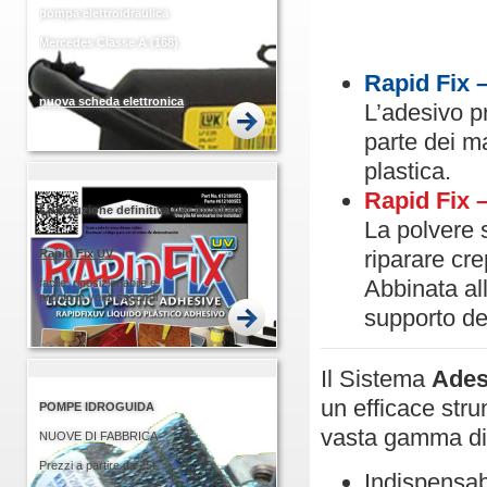
pompa elettroidraulica
Mercedes Classe A (168)
Rapid Fix 
nuova scheda elettronica
L’adesivo p
PIU' FACILE PIU' VELOCE
parte dei ma
plastica.
Rapid Fix 
La soluzione definitiva per incollare
La polvere 
riparare cre
Rapid
Fix UV
Abbinata al
facile, riposizionabile e
pronto in venti secondi
supporto de
Il Sistema
Ades
un efficace str
POMPE IDROGUIDA
vasta gamma di 
NUOVE DI FABBRICA
Prezzi a partire da 25€
Indispensabi