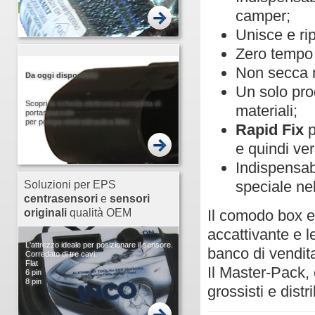
camper;
Unisce e rip
Zero tempo 
Non secca n
Da oggi disponibile
Un solo prod
Scopri la scheda elettronica completa di
materiali;
portaspazzole
per pompa elettroidraulica Mini
Rapid Fix
p
e quindi ver
Indispensabi
speciale nel
Soluzioni per EPS
centrasensori
e
sensori
Il comodo box e
originali
qualità OEM
accattivante e l
L'attrezzo ideale per posizionare il sensore.
banco di vendita
Corredato di tre cavi:
Flat
Il Master-Pack, c
6 pin
8 pin
grossisti e distri