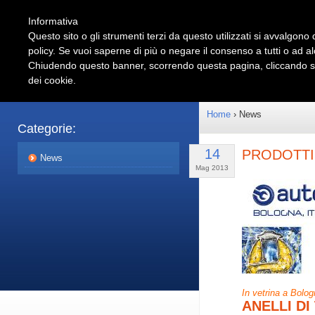
Informativa
Questo sito o gli strumenti terzi da questo utilizzati si avvalgono d
policy. Se vuoi saperne di più o negare il consenso a tutti o ad a
Shop
Automotive
Chiudendo questo banner, scorrendo questa pagina, cliccando su 
dei cookie.
Prodotti
Partnershi
Home
› News
Categorie:
14
PRODOTTI i
News
Mag 2013
In vetrina a Bolog
ANELLI DI 